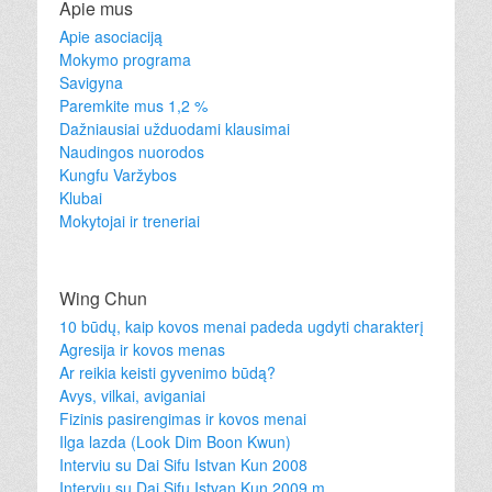
Apie mus
Apie asociaciją
Mokymo programa
Savigyna
Paremkite mus 1,2 %
Dažniausiai užduodami klausimai
Naudingos nuorodos
Kungfu Varžybos
Klubai
Mokytojai ir treneriai
Wing Chun
10 būdų, kaip kovos menai padeda ugdyti charakterį
Agresija ir kovos menas
Ar reikia keisti gyvenimo būdą?
Avys, vilkai, aviganiai
Fizinis pasirengimas ir kovos menai
Ilga lazda (Look Dim Boon Kwun)
Interviu su Dai Sifu Istvan Kun 2008
Interviu su Dai Sifu Istvan Kun 2009 m.