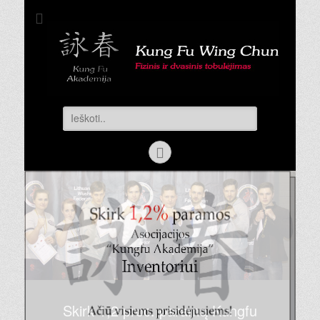
Kung Fu
Kovos menas Wing Chun Kung Fu | Kovos menų treniruotės |
Savigyna
Akademija
Search
for:
Facebook