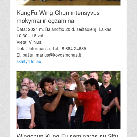
KungFu Wing Chun intensyvūs
mokymai ir egzaminai
Data: 2024 m. Balandžio 20 d. šeštadienį. Laikas:
10:30 - 18 val.
Vieta: Vilnius.
Detali informacija: Tel.: 8 684 24635
El. paštu: marius@kovosmenas.lt
skaityti toliau
Wingchun Kung Fu seminaras su Sifu