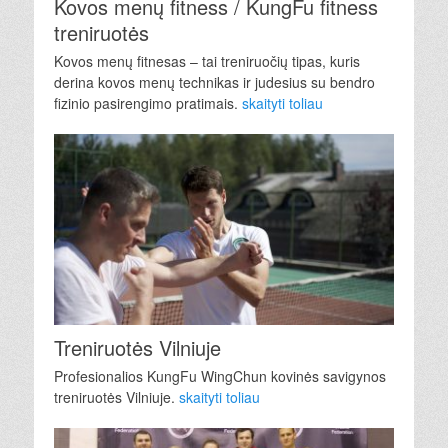
Kovos menų fitness / KungFu fitness
treniruotės
Kovos menų fitnesas – tai treniruočių tipas, kuris
derina kovos menų technikas ir judesius su bendro
fizinio pasirengimo pratimais.
skaityti toliau
Treniruotės Vilniuje
Profesionalios KungFu WingChun kovinės savigynos
treniruotės Vilniuje.
skaityti toliau