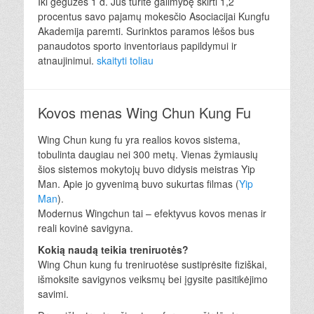
Iki gegužės 1 d. Jūs turite galimybę skirti 1,2
procentus savo pajamų mokesčio Asociacijai Kungfu
Akademija paremti. Surinktos paramos lėšos bus
panaudotos sporto inventoriaus papildymui ir
atnaujinimui.
skaityti toliau
Kovos menas Wing Chun Kung Fu
Wing Chun kung fu yra realios kovos sistema,
tobulinta daugiau nei 300 metų. Vienas žymiausių
šios sistemos mokytojų buvo didysis meistras Yip
Man. Apie jo gyvenimą buvo sukurtas filmas (
Yip
Man
).
Modernus Wingchun tai – efektyvus kovos menas ir
reali kovinė savigyna.
Kokią naudą teikia treniruotės?
Wing Chun kung fu treniruotėse sustiprėsite fiziškai,
išmoksite savigynos veiksmų bei įgysite pasitikėjimo
savimi.