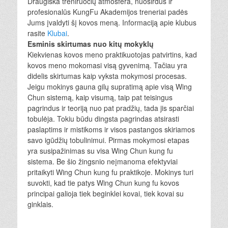
Draugiška treniruočių atmosfera, nuoširdūs ir
profesionalūs KungFu Akademijos treneriai padės
Jums įvaldyti šį kovos meną. Informaciją apie klubus
rasite
Klubai
.
Esminis skirtumas nuo kitų mokyklų
Kiekvienas kovos meno praktikuotojas patvirtins, kad
kovos meno mokomasi visą gyvenimą. Tačiau yra
didelis skirtumas kaip vyksta mokymosi procesas.
Jeigu mokinys gauna gilų supratimą apie visą Wing
Chun sistemą, kaip visumą, taip pat teisingus
pagrindus ir teoriją nuo pat pradžių, tada jis sparčiai
tobulėja. Tokiu būdu dingsta pagrindas atsirasti
paslaptims ir mistikoms ir visos pastangos skiriamos
savo igūdžių tobulinimui. Pirmas mokymosi etapas
yra susipažinimas su visa Wing Chun kung fu
sistema. Be šio žingsnio neįmanoma efektyviai
pritaikyti Wing Chun kung fu praktikoje. Mokinys turi
suvokti, kad tie patys Wing Chun kung fu kovos
principai galioja tiek beginklei kovai, tiek kovai su
ginklais.