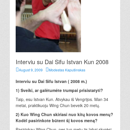
Interviu su Dai Sifu Istvan Kun 2008
Posted
Author
August 9, 2009
Modestas Kapušinskas
on
Interviu su Dai Sifu Istvan
( 2008 m.)
1) Sveiki, ar galėtumėte trumpai prisistatyti?
Taip, esu Istvan Kun. Atvykau iš Vengrijos. Man 34
metai, praktikuoju Wing Chun beveik 20 metų.
2) Kuo Wing Chun skiriasi nuo kitų kovos menų?
Kodėl pasirinkote būtent šį kovos meną?
Pasirinkau Wing Chun, nes tuo metu jis labai skyrėsi