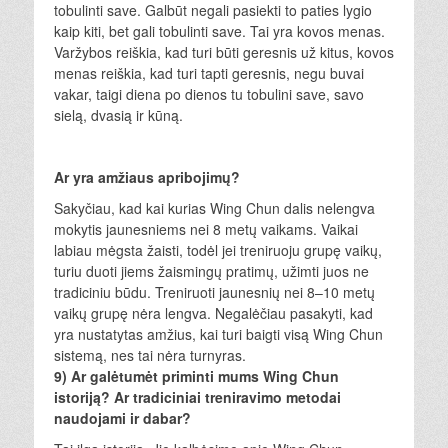
tobulinti save. Galbūt negali pasiekti to paties lygio
kaip kiti, bet gali tobulinti save. Tai yra kovos menas.
Varžybos reiškia, kad turi būti geresnis už kitus, kovos
menas reiškia, kad turi tapti geresnis, negu buvai
vakar, taigi diena po dienos tu tobulini save, savo
sielą, dvasią ir kūną.
Ar yra amžiaus apribojimų?
Sakyčiau, kad kai kurias Wing Chun dalis nelengva
mokytis jaunesniems nei 8 metų vaikams. Vaikai
labiau mėgsta žaisti, todėl jei treniruoju grupę vaikų,
turiu duoti jiems žaismingų pratimų, užimti juos ne
tradiciniu būdu. Treniruoti jaunesnių nei 8–10 metų
vaikų grupę nėra lengva. Negalėčiau pasakyti, kad
yra nustatytas amžius, kai turi baigti visą Wing Chun
sistemą, nes tai nėra turnyras.
9) Ar galėtumėt priminti mums Wing Chun
istoriją? Ar tradiciniai treniravimo metodai
naudojami ir dabar?