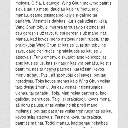
mokytis. O čia, Lietuvoje, Wing Chun mokymo patirtis
siekia jau 10 metų, daugiau kaip 10 metų, taigi,
manau, esame teisingame kelyje ir galime tai
padaryti. Vienintelis dalykas, kuris gali užkirsti kelią
Wing Chun tobulėjimui yra tarpusavio rietenos: aš
esu geresnis už tave, tu esi geresnis už mane ir t.t.
Manau, kad kovos meno atstovui neturi rūpėti, ar jis
praktikuoja Wing Chun ar kitą stilių, jis turi tobulinti
save, daug treniruotis ir praktikuotis su kitų stilių
atstovais. Turiu omeny, diskutuoti apie koncepcijas,
apie kitus stilius, kas skiriasi ir kas yra panašu, keistis
patirtimi, nes tu neįgyji patirties, kai užsiimi kovos
menu tik sau. Pvz., aš sportuoju dėl savęs, bet tau
nerodysiu. Toks kovos menas kaip Wing Chun veikia
tarp dviejų žmonių. Jei esu vienas ir treniruojuosi
vienas, tai panašu į šokį. Man reikia partnerio, kad
galėčiau treniruotis. Taigi jei praktikuoju kovos meną,
aš noriu pajusti, ar jis veikia ne tik prieš mano
mokinius, bet taip pat ar jis veikia treniruojantis su kitų
kovos stilių atstovais. Tai nėra kova, tai praktika,
patirties mainai. Todėl manau, kad geriau nekalbėti