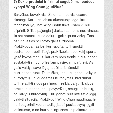
7) Kokie protiniai ir fiziniai sugebėjimai padeda
vystyti Wing Chun įgūdžius?
Sakyčiau, beveik visi. Žinoma, mes visi esame
skirtingi. Kai kurie labiau akcentuoja jėgą, kiti –
technikos lygį, bet Wing Chun tinka visam kūnui
stiprinti. Stilius pajungia į darbą raumenis nuo viršaus
iki pat apatinių kūno dalių – gali stiprinti viską. Taip
pat ir dvasios bei proto galias, žinoma.
Praktikuodamas bet kurį sportą, turi išmokti
susikoncentruoti. Taigi, praktikuojant bet kokį sportą,
ypač kovos menus: kai kam nors trenki, turi sugebėti
sustabdyti smūgį prieš jam pasiekiant partnerį. Aš
galiu valdyti savo jėgą, todėl turiu išmokti
susikoncentruoti. Tai reiškia, kad turiu gebėti laikytis
nurodymų. Jei duodamas nurodymas, kad dabar
turime atlikti šiuos pratimus – reikia daryti tik šiuos
pratimus ir nenaudoti, pavyzdžiui, smūgių, alkūnių,
bei laikytis nurodymų. Turi gebėti sulaikyti savo jėgą,
valdyti situaciją. Praktikuoti Wing Chun naudinga, jei
nori pagerinti koordinaciją, jausti pusiausvyrą, įgyti
lankstumo, o ne būti sustingusiam kaip akmuo, turi