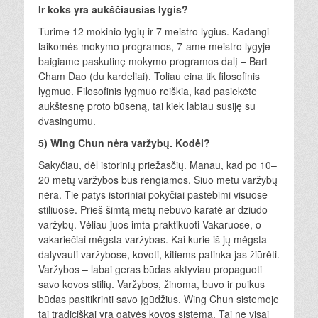
Ir koks yra aukščiausias lygis?
Turime 12 mokinio lygių ir 7 meistro lygius. Kadangi
laikomės mokymo programos, 7-ame meistro lygyje
baigiame paskutinę mokymo programos dalį – Bart
Cham Dao (du kardeliai). Toliau eina tik filosofinis
lygmuo. Filosofinis lygmuo reiškia, kad pasiekėte
aukštesnę proto būseną, tai kiek labiau susiję su
dvasingumu.
5) Wing Chun nėra varžybų. Kodėl?
Sakyčiau, dėl istorinių priežasčių. Manau, kad po 10–
20 metų varžybos bus rengiamos. Šiuo metu varžybų
nėra. Tie patys istoriniai pokyčiai pastebimi visuose
stiliuose. Prieš šimtą metų nebuvo karatė ar dziudo
varžybų. Vėliau juos imta praktikuoti Vakaruose, o
vakariečiai mėgsta varžybas. Kai kurie iš jų mėgsta
dalyvauti varžybose, kovoti, kitiems patinka jas žiūrėti.
Varžybos – labai geras būdas aktyviau propaguoti
savo kovos stilių. Varžybos, žinoma, buvo ir puikus
būdas pasitikrinti savo įgūdžius. Wing Chun sistemoje
tai tradiciškai yra gatvės kovos sistema. Tai ne visai