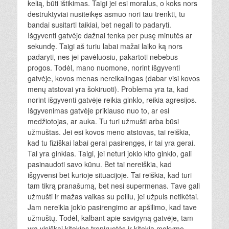
kelią, būti ištikimas. Taigi jei esi moralus, o koks nors
destruktyviai nusiteikęs asmuo nori tau trenkti, tu
bandai susitarti taikiai, bet negali to padaryti.
Išgyventi gatvėje dažnai tenka per pusę minutės ar
sekundę. Taigi aš turiu labai mažai laiko ką nors
padaryti, nes jei pavėluosiu, pakartoti nebebus
progos. Todėl, mano nuomone, norint išgyventi
gatvėje, kovos menas nereikalingas (dabar visi kovos
menų atstovai yra šokiruoti). Problema yra ta, kad
norint išgyventi gatvėje reikia ginklo, reikia agresijos.
Išgyvenimas gatvėje priklauso nuo to, ar esi
medžiotojas, ar auka. Tu turi užmušti arba būsi
užmuštas. Jei esi kovos meno atstovas, tai reiškia,
kad tu fiziškai labai gerai pasirengęs, ir tai yra gerai.
Tai yra ginklas. Taigi, jei neturi jokio kito ginklo, gali
pasinaudoti savo kūnu. Bet tai nereiškia, kad
išgyvensi bet kurioje situacijoje. Tai reiškia, kad turi
tam tikrą pranašumą, bet nesi supermenas. Tave gali
užmušti ir mažas vaikas su peiliu, jei užpuls netikėtai.
Jam nereikia jokio pasirengimo ar apšilimo, kad tave
užmuštų. Todėl, kalbant apie savigyną gatvėje, tam
yra visiškai kitokios treniruotės ir kitokia mokymo