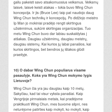
galiu pakeisti savo atsakomuosius veiksmus. Veiksmų
laisvė, laisvė keisti atakas – tokia buvo Wing Chun
koncepcija. Ir jis (Bruce Lee) taip pat naudojo daug
Wing Chun technikų ir koncepcijų. Po didžiojo meistro
Ip Man jo mokiniai pradėjo rengti skirtingus
užsiėmimus, sukūrė skirtingas organizacijas. Tuo
metu Wing Chun buvo dar labiau suskaldytas į
atšakas. Daugiau užsiėmimų, daugiau meistrų,
daugiau sistemų. Kai kurios jų labai panašios, kai
kurios skirtingos, bet bendros jų ištakos glūdi
praeityje.
10) O dabar Wing Chun populiarus visame
pasaulyje. Koks yra Wing Chun mokymo lygis
Lietuvoje?
Wing Chun čia yra jau daugiau kaip 10 metų.
Sakyčiau, kad tai visur vyksta panašiai. Kaip
Vengrijoje pirmaisiais metais, kai pradėjome
praktikuoti Wing Chun, mes buvome silpni, nes
neturėjome patirties kaip mokyti, ko mokyti, kaip