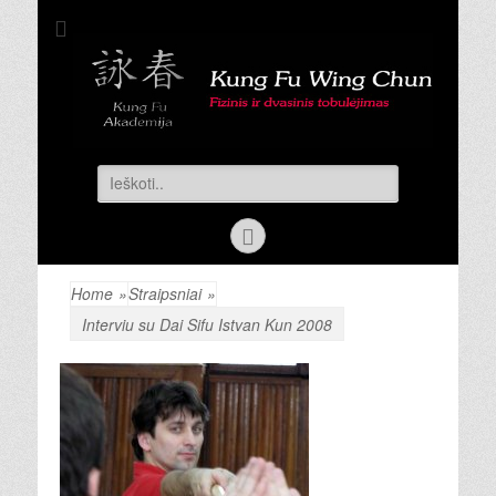
Kung Fu
Kovos menas Wing Chun Kung Fu | Kovos menų treniruotės |
Savigyna
Akademija
Search
for:
Facebook
Home
»
Straipsniai
»
Interviu su Dai Sifu Istvan Kun 2008