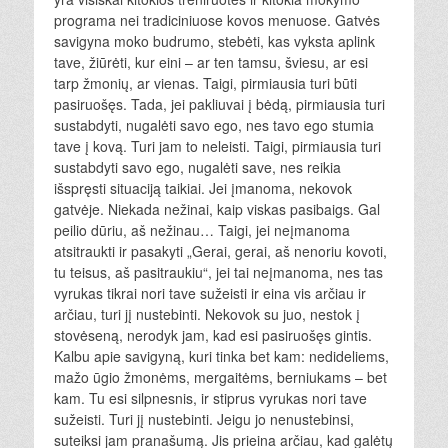
programa nei tradiciniuose kovos menuose. Gatvės
savigyna moko budrumo, stebėti, kas vyksta aplink
tave, žiūrėti, kur eini – ar ten tamsu, šviesu, ar esi
tarp žmonių, ar vienas. Taigi, pirmiausia turi būti
pasiruošęs. Tada, jei pakliuvai į bėdą, pirmiausia turi
sustabdyti, nugalėti savo ego, nes tavo ego stumia
tave į kovą. Turi jam to neleisti. Taigi, pirmiausia turi
sustabdyti savo ego, nugalėti save, nes reikia
išspręsti situaciją taikiai. Jei įmanoma, nekovok
gatvėje. Niekada nežinai, kaip viskas pasibaigs. Gal
peilio dūriu, aš nežinau… Taigi, jei neįmanoma
atsitraukti ir pasakyti „Gerai, gerai, aš nenoriu kovoti,
tu teisus, aš pasitraukiu“, jei tai neįmanoma, nes tas
vyrukas tikrai nori tave sužeisti ir eina vis arčiau ir
arčiau, turi jį nustebinti. Nekovok su juo, nestok į
stovėseną, nerodyk jam, kad esi pasiruošęs gintis.
Kalbu apie savigyną, kuri tinka bet kam: nedideliems,
mažo ūgio žmonėms, mergaitėms, berniukams – bet
kam. Tu esi silpnesnis, ir stiprus vyrukas nori tave
sužeisti. Turi jį nustebinti. Jeigu jo nenustebinsi,
suteiksi jam pranašumą. Jis prieina arčiau, kad galėtų