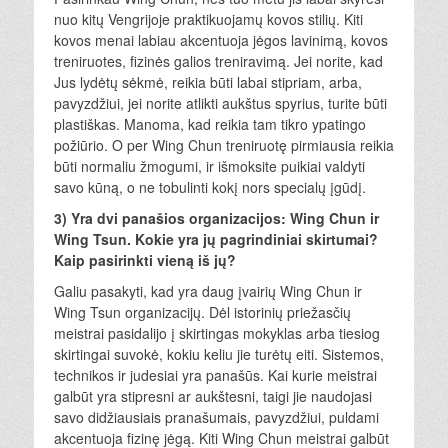
nuo kitų Vengrijoje praktikuojamų kovos stilių. Kiti
kovos menai labiau akcentuoja jėgos lavinimą, kovos
treniruotes, fizinės galios treniravimą. Jei norite, kad
Jus lydėtų sėkmė, reikia būti labai stipriam, arba,
pavyzdžiui, jei norite atlikti aukštus spyrius, turite būti
plastiškas. Manoma, kad reikia tam tikro ypatingo
požiūrio. O per Wing Chun treniruotę pirmiausia reikia
būti normaliu žmogumi, ir išmoksite puikiai valdyti
savo kūną, o ne tobulinti kokį nors specialų įgūdį.
3) Yra dvi panašios organizacijos: Wing Chun ir
Wing Tsun. Kokie yra jų pagrindiniai skirtumai?
Kaip pasirinkti vieną iš jų?
Galiu pasakyti, kad yra daug įvairių Wing Chun ir
Wing Tsun organizacijų. Dėl istorinių priežasčių
meistrai pasidalijo į skirtingas mokyklas arba tiesiog
skirtingai suvokė, kokiu keliu jie turėtų eiti. Sistemos,
technikos ir judesiai yra panašūs. Kai kurie meistrai
galbūt yra stipresni ar aukštesni, taigi jie naudojasi
savo didžiausiais pranašumais, pavyzdžiui, puldami
akcentuoja fizinę jėgą. Kiti Wing Chun meistrai galbūt