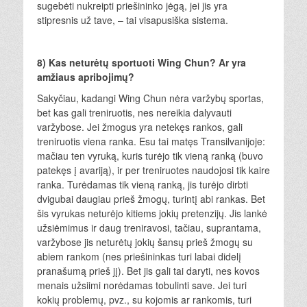
sugebėti nukreipti priešininko jėgą, jei jis yra
stipresnis už tave, – tai visapusiška sistema.
8) Kas neturėtų sportuoti Wing Chun? Ar yra
amžiaus apribojimų?
Sakyčiau, kadangi Wing Chun nėra varžybų sportas,
bet kas gali treniruotis, nes nereikia dalyvauti
varžybose. Jei žmogus yra netekęs rankos, gali
treniruotis viena ranka. Esu tai matęs Transilvanijoje:
mačiau ten vyruką, kuris turėjo tik vieną ranką (buvo
patekęs į avariją), ir per treniruotes naudojosi tik kaire
ranka. Turėdamas tik vieną ranką, jis turėjo dirbti
dvigubai daugiau prieš žmogų, turintį abi rankas. Bet
šis vyrukas neturėjo kitiems jokių pretenzijų. Jis lankė
užsiėmimus ir daug treniravosi, tačiau, suprantama,
varžybose jis neturėtų jokių šansų prieš žmogų su
abiem rankom (nes priešininkas turi labai didelį
pranašumą prieš jį). Bet jis gali tai daryti, nes kovos
menais užsiimi norėdamas tobulinti save. Jei turi
kokių problemų, pvz., su kojomis ar rankomis, turi