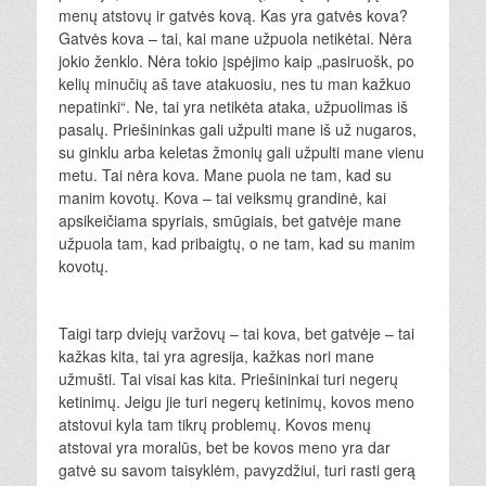
menų atstovų ir gatvės kovą. Kas yra gatvės kova?
Gatvės kova – tai, kai mane užpuola netikėtai. Nėra
jokio ženklo. Nėra tokio įspėjimo kaip „pasiruošk, po
kelių minučių aš tave atakuosiu, nes tu man kažkuo
nepatinki“. Ne, tai yra netikėta ataka, užpuolimas iš
pasalų. Priešininkas gali užpulti mane iš už nugaros,
su ginklu arba keletas žmonių gali užpulti mane vienu
metu. Tai nėra kova. Mane puola ne tam, kad su
manim kovotų. Kova – tai veiksmų grandinė, kai
apsikeičiama spyriais, smūgiais, bet gatvėje mane
užpuola tam, kad pribaigtų, o ne tam, kad su manim
kovotų.
Taigi tarp dviejų varžovų – tai kova, bet gatvėje – tai
kažkas kita, tai yra agresija, kažkas nori mane
užmušti. Tai visai kas kita. Priešininkai turi negerų
ketinimų. Jeigu jie turi negerų ketinimų, kovos meno
atstovui kyla tam tikrų problemų. Kovos menų
atstovai yra moralūs, bet be kovos meno yra dar
gatvė su savom taisyklėm, pavyzdžiui, turi rasti gerą