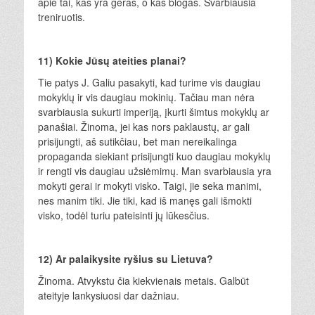
apie tai, kas yra geras, o kas blogas. Svarbiausia
treniruotis.
11) Kokie Jūsų ateities planai?
Tie patys J. Galiu pasakyti, kad turime vis daugiau
mokyklų ir vis daugiau mokinių. Tačiau man nėra
svarbiausia sukurti imperiją, įkurti šimtus mokyklų ar
panašiai. Žinoma, jei kas nors paklaustų, ar gali
prisijungti, aš sutikčiau, bet man nereikalinga
propaganda siekiant prisijungti kuo daugiau mokyklų
ir rengti vis daugiau užsiėmimų. Man svarbiausia yra
mokyti gerai ir mokyti visko. Taigi, jie seka manimi,
nes manim tiki. Jie tiki, kad iš manęs gali išmokti
visko, todėl turiu pateisinti jų lūkesčius.
12) Ar palaikysite ryšius su Lietuva?
Žinoma. Atvykstu čia kiekvienais metais. Galbūt
ateityje lankysiuosi dar dažniau.