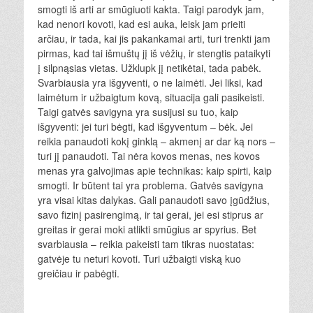
smogti iš arti ar smūgiuoti kakta. Taigi parodyk jam,
kad nenori kovoti, kad esi auka, leisk jam prieiti
arčiau, ir tada, kai jis pakankamai arti, turi trenkti jam
pirmas, kad tai išmuštų jį iš vėžių, ir stengtis pataikyti
į silpnąsias vietas. Užklupk jį netikėtai, tada pabėk.
Svarbiausia yra išgyventi, o ne laimėti. Jei liksi, kad
laimėtum ir užbaigtum kovą, situacija gali pasikeisti.
Taigi gatvės savigyna yra susijusi su tuo, kaip
išgyventi: jei turi bėgti, kad išgyventum – bėk. Jei
reikia panaudoti kokį ginklą – akmenį ar dar ką nors –
turi jį panaudoti. Tai nėra kovos menas, nes kovos
menas yra galvojimas apie technikas: kaip spirti, kaip
smogti. Ir būtent tai yra problema. Gatvės savigyna
yra visai kitas dalykas. Gali panaudoti savo įgūdžius,
savo fizinį pasirengimą, ir tai gerai, jei esi stiprus ar
greitas ir gerai moki atlikti smūgius ar spyrius. Bet
svarbiausia – reikia pakeisti tam tikras nuostatas:
gatvėje tu neturi kovoti. Turi užbaigti viską kuo
greičiau ir pabėgti.