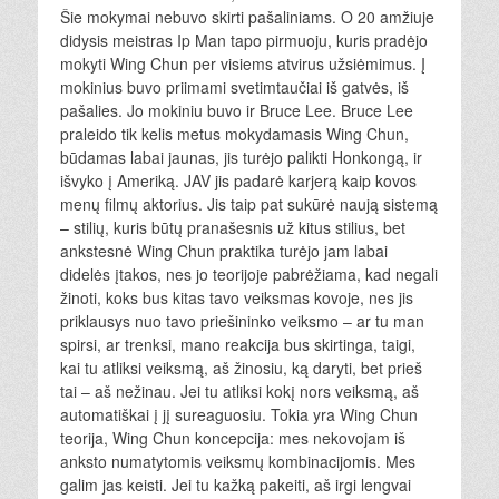
Šie mokymai nebuvo skirti pašaliniams. O 20 amžiuje
didysis meistras Ip Man tapo pirmuoju, kuris pradėjo
mokyti Wing Chun per visiems atvirus užsiėmimus. Į
mokinius buvo priimami svetimtaučiai iš gatvės, iš
pašalies. Jo mokiniu buvo ir Bruce Lee. Bruce Lee
praleido tik kelis metus mokydamasis Wing Chun,
būdamas labai jaunas, jis turėjo palikti Honkongą, ir
išvyko į Ameriką. JAV jis padarė karjerą kaip kovos
menų filmų aktorius. Jis taip pat sukūrė naują sistemą
– stilių, kuris būtų pranašesnis už kitus stilius, bet
ankstesnė Wing Chun praktika turėjo jam labai
didelės įtakos, nes jo teorijoje pabrėžiama, kad negali
žinoti, koks bus kitas tavo veiksmas kovoje, nes jis
priklausys nuo tavo priešininko veiksmo – ar tu man
spirsi, ar trenksi, mano reakcija bus skirtinga, taigi,
kai tu atliksi veiksmą, aš žinosiu, ką daryti, bet prieš
tai – aš nežinau. Jei tu atliksi kokį nors veiksmą, aš
automatiškai į jį sureaguosiu. Tokia yra Wing Chun
teorija, Wing Chun koncepcija: mes nekovojam iš
anksto numatytomis veiksmų kombinacijomis. Mes
galim jas keisti. Jei tu kažką pakeiti, aš irgi lengvai