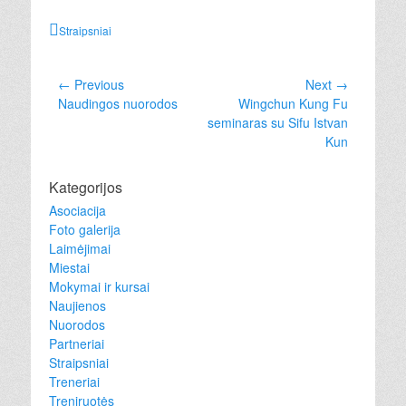
Categories
Straipsniai
Post
← Previous
Next →
Previous
Next
Naudingos nuorodos
Wingchun Kung Fu
navigation
post:
post:
seminaras su Sifu Istvan
Kun
Kategorijos
Asociacija
Foto galerija
Laimėjimai
Miestai
Mokymai ir kursai
Naujienos
Nuorodos
Partneriai
Straipsniai
Treneriai
Treniruotės