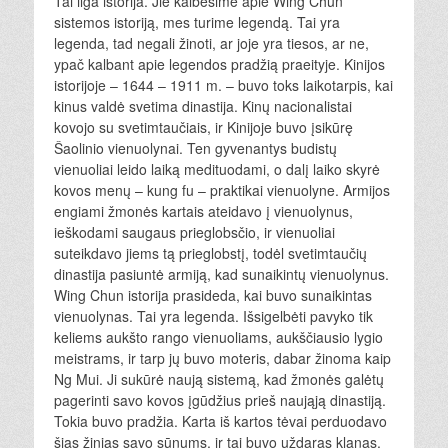
Tai ilga istorija. Jie kalbėsime apie Wing Chun
sistemos istoriją, mes turime legendą. Tai yra
legenda, tad negali žinoti, ar joje yra tiesos, ar ne,
ypač kalbant apie legendos pradžią praeityje. Kinijos
istorijoje – 1644 – 1911 m. – buvo toks laikotarpis, kai
kinus valdė svetima dinastija. Kinų nacionalistai
kovojo su svetimtaučiais, ir Kinijoje buvo įsikūrę
Šaolinio vienuolynai. Ten gyvenantys budistų
vienuoliai leido laiką medituodami, o dalį laiko skyrė
kovos menų – kung fu – praktikai vienuolyne. Armijos
engiami žmonės kartais ateidavo į vienuolynus,
ieškodami saugaus prieglobsčio, ir vienuoliai
suteikdavo jiems tą prieglobstį, todėl svetimtaučių
dinastija pasiuntė armiją, kad sunaikintų vienuolynus.
Wing Chun istorija prasideda, kai buvo sunaikintas
vienuolynas. Tai yra legenda. Išsigelbėti pavyko tik
keliems aukšto rango vienuoliams, aukščiausio lygio
meistrams, ir tarp jų buvo moteris, dabar žinoma kaip
Ng Mui. Ji sukūrė naują sistemą, kad žmonės galėtų
pagerinti savo kovos įgūdžius prieš naująją dinastiją.
Tokia buvo pradžia. Karta iš kartos tėvai perduodavo
šias žinias savo sūnums, ir tai buvo uždaras klanas.