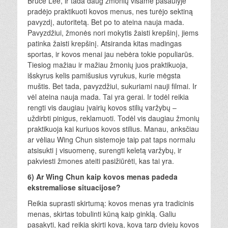
Bruce Lee, ir tada daug žmonių visame pasaulyje
pradėjo praktikuoti kovos menus, nes turėjo sektiną
pavyzdį, autoritetą. Bet po to ateina nauja mada.
Pavyzdžiui, žmonės nori mokytis žaisti krepšinį, jiems
patinka žaisti krepšinį. Atsiranda kitas madingas
sportas, ir kovos menai jau nebėra tokie populiarūs.
Tiesiog mažiau ir mažiau žmonių juos praktikuoja,
išskyrus kelis pamišusius vyrukus, kurie mėgsta
muštis. Bet tada, pavyzdžiui, sukuriami nauji filmai. Ir
vėl ateina nauja mada. Tai yra gerai. Ir todėl reikia
rengti vis daugiau įvairių kovos stilių varžybų –
uždirbti pinigus, reklamuoti. Todėl vis daugiau žmonių
praktikuoja kai kuriuos kovos stilius. Manau, anksčiau
ar vėliau Wing Chun sistemoje taip pat taps normalu
atsisukti į visuomenę, surengti keletą varžybų, ir
pakviesti žmones ateiti pasižiūrėti, kas tai yra.
6) Ar Wing Chun kaip kovos menas padeda
ekstremaliose situacijose?
Reikia suprasti skirtumą: kovos menas yra tradicinis
menas, skirtas tobulinti kūną kaip ginklą. Galiu
pasakyti, kad reikia skirti kovą, kovą tarp dviejų kovos