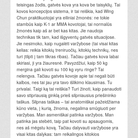
teisingas žodis, gatvės kova yra kova be taisyklių. Tai
kovos koncepcijos sistema, ir tai reiškia, kad Wing
Chun praktikuotojai yra eiliniai žmonės: ne tokie
stambūs kaip K-1 ar MMA kovotojai, tai normalūs
žmonės kaip aš ar bet kas kitas. Jie naudoja
technikas tik tam, kad išgyventų gatvės situacijose.
Jie nesimoko, kaip nugalėti varžybose (tai visai kitas
kelias: reikia kitokių treniruočių, kitokių technikų, nes
turi įtilpti į tam tikras ribas). Tačiau gatvės kova labai
skiriasi, ji yra žiauresnė. Pavyzdžiui, kaip 50 kg
mergina gali kovoti su 100 kg vyru ringe? Tai
nelengva. Tačiau gatvės kovoje apie tai negali būti
kalbos, nes tai jau yra tavo išlikimo klausimas. Tu
privalai. Taigi ką tai reiškia? Turi žinoti, kaip panaudoti
savo stipriausią ginklą prieš silpniausius priešininko
taškus. Silpnas taškas – tai anatomiškai pažeidžiama
kūno vieta, į kurią, žinoma, negalima smūgiuoti per
varžybas. Man asmeniškai patinka varžybos. Man
patinka jas stebėti, taip pat kovoti su apsaugomis,
nes aš mėgstu kovą. Tačiau dalyvauti varžybose yra
visai kitas dalykas: tam reikalingos kitokios