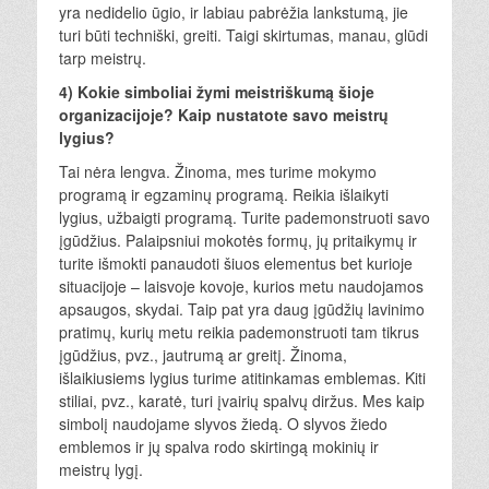
yra nedidelio ūgio, ir labiau pabrėžia lankstumą, jie
turi būti techniški, greiti. Taigi skirtumas, manau, glūdi
tarp meistrų.
4) Kokie simboliai žymi meistriškumą šioje
organizacijoje? Kaip nustatote savo meistrų
lygius?
Tai nėra lengva. Žinoma, mes turime mokymo
programą ir egzaminų programą. Reikia išlaikyti
lygius, užbaigti programą. Turite pademonstruoti savo
įgūdžius. Palaipsniui mokotės formų, jų pritaikymų ir
turite išmokti panaudoti šiuos elementus bet kurioje
situacijoje – laisvoje kovoje, kurios metu naudojamos
apsaugos, skydai. Taip pat yra daug įgūdžių lavinimo
pratimų, kurių metu reikia pademonstruoti tam tikrus
įgūdžius, pvz., jautrumą ar greitį. Žinoma,
išlaikiusiems lygius turime atitinkamas emblemas. Kiti
stiliai, pvz., karatė, turi įvairių spalvų diržus. Mes kaip
simbolį naudojame slyvos žiedą. O slyvos žiedo
emblemos ir jų spalva rodo skirtingą mokinių ir
meistrų lygį.