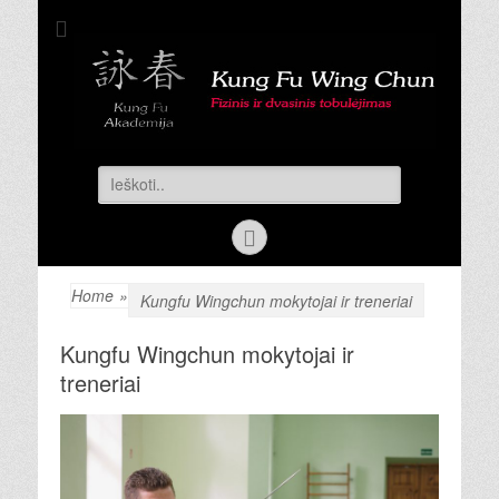
Kung Fu
Kovos menas Wing Chun Kung Fu | Kovos menų treniruotės |
Savigyna
Akademija
Search
for:
Facebook
Home
»
Kungfu Wingchun mokytojai ir treneriai
Kungfu Wingchun mokytojai ir
treneriai