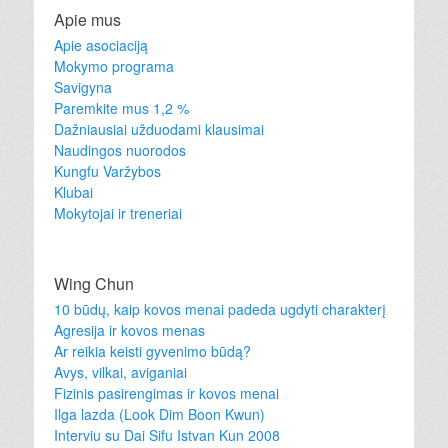
Apie mus
Apie asociaciją
Mokymo programa
Savigyna
Paremkite mus 1,2 %
Dažniausiai užduodami klausimai
Naudingos nuorodos
Kungfu Varžybos
Klubai
Mokytojai ir treneriai
Wing Chun
10 būdų, kaip kovos menai padeda ugdyti charakterį
Agresija ir kovos menas
Ar reikia keisti gyvenimo būdą?
Avys, vilkai, aviganiai
Fizinis pasirengimas ir kovos menai
Ilga lazda (Look Dim Boon Kwun)
Interviu su Dai Sifu Istvan Kun 2008